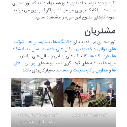
اگر با وجود توضیحات فوق هنوز هم ابهام دارید که تور مجازی
چیست ، با کلیک بر روی موضوعات پاراگراف پایین می توانید
نمونه کارهای متنوع این حوزه را مشاهده نمایید.
مشتریان
تور مجازی می تواند برای
دانشگاه ها
،
بیمارستان ها
،
شرکت
های دولتی
و
خصوصی
،
ارگان های خدمات رسان
،
نمایشگاه
ها
،
فروشگاه ها
، کلینیک های زیبایی و سالن های آرایش ،
موزه ها
، جاذبه های گردشگری ،
مجموعه های ورزشی
،
هتل
ها
و
مدارس
و
کارخانجات
و
مساجد
بسیار کاربردی باشد.
تور مجازی کلینیک زیبایی
تور مجازی بخش فنی شرکت
مخابرات ایران منطقه تهران