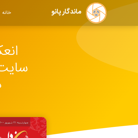
ماندگار پانو
خانه
انع
سایت 
د