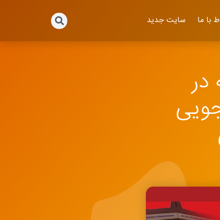
ط با ما
سایت جدید
در
جویی